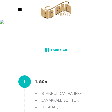
AEGEAN &
MEDITERRANEAN TOUR
TOUR PLAN
1
1. Gün
İSTANBUL’DAN HAREKET,
ÇANAKKALE ŞEHİTLİK,
ECEABAT,