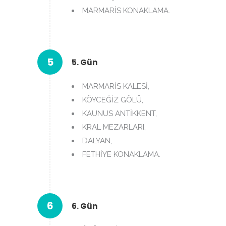
MARMARİS KONAKLAMA.
5
5. Gün
MARMARİS KALESİ,
KÖYCEĞİZ GÖLÜ,
KAUNUS ANTİKKENT,
KRAL MEZARLARI,
DALYAN,
FETHİYE KONAKLAMA.
6
6. Gün