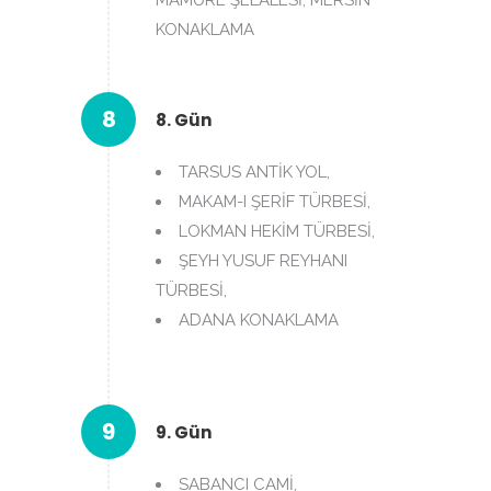
MAMURE ŞELALESİ, MERSİN
KONAKLAMA
8
8. Gün
TARSUS ANTİK YOL,
MAKAM-I ŞERİF TÜRBESİ,
LOKMAN HEKİM TÜRBESİ,
ŞEYH YUSUF REYHANI
TÜRBESİ,
ADANA KONAKLAMA
9
9. Gün
SABANCI CAMİ,