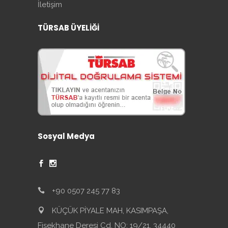
İletişim
TÜRSAB ÜYELİĞİ
Sosyal Medya
+90 0507 245 77 83
KÜÇÜK PİYALE MAH, KASIMPAŞA,
Fişekhane Deresi Cd. NO: 19/21, 34440