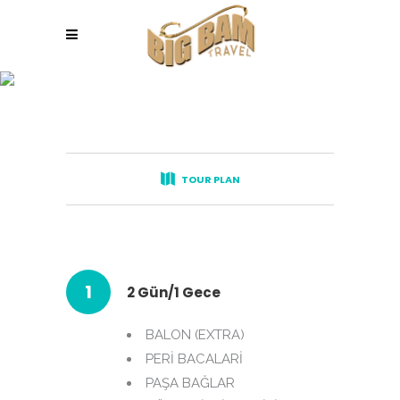
CAPPAOCIA
TOUR PLAN
1
2 Gün/1 Gece
BALON (EXTRA)
PERİ BACALARİ
PAŞA BAĞLAR