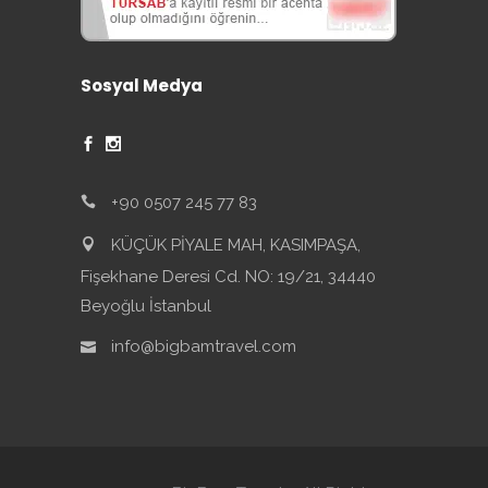
Sosyal Medya
+90 0507 245 77 83
KÜÇÜK PİYALE MAH, KASIMPAŞA,
Fişekhane Deresi Cd. NO: 19/21, 34440
Beyoğlu İstanbul
info@bigbamtravel.com