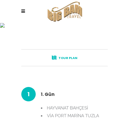
DARICA HAYVANAT
BAHÇESI
TOUR PLAN
1
1. Gün
HAYVANAT BAHÇESİ
VİA PORT MARİNA TUZLA